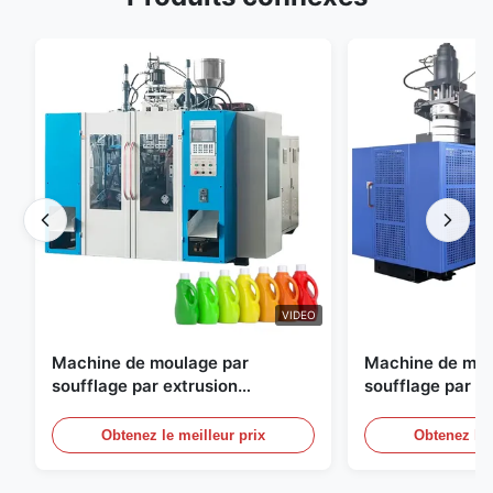
VIDEO
Machine de moulage par
Machine de mou
soufflage par extrusion
soufflage par e
entièrement automatique
personnalisable
moulage par sou
Obtenez le meilleur prix
Obtenez le 
automatique gr