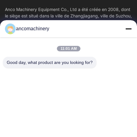
Anco Machinery Equipment Co., Ltd a été créée en 2008, dont
le siège est situé dans la ville de Zhangjiagang, ville de Suzhou,
province du Jiangsu.
ancomachinery
Liens Rapides
Aperçu
Produits
11:01 AM
Vidéos
A Propos De Nous
Visite D'usine
Contrôle De La Qualité
Good day, what product are you looking for?
Contact
Demande De Soumission
Nouvelles
Nous Contacter
+86--15751458151
+86--15751458150
ancomachinery@gmail.com