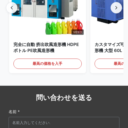
VIDEO
完全に自動 挤出吹風造形機 HDPE
カスタマイズ可
ボトル PE吹風造形機
形機 大型 60L
最高の価格を入手
最高の
問い合わせを送る
名前 *