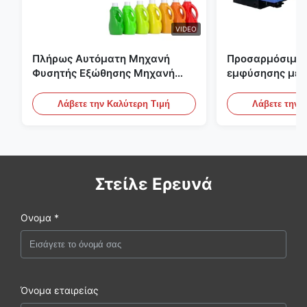
VIDEO
Πλήρως Αυτόματη Μηχανή
Προσαρμόσιμη 
Φυσητής Εξώθησης Μηχανή
εμφύσησης με 
Πλαστικής Φιάλης HDPE
μεγάλης κλίμα
Αυτόματος εξο
Λάβετε την Καλύτερη Τιμή
Λάβετε την 
εμφύσησης
Στείλε Ερευνά
Ονομα *
Όνομα εταιρείας