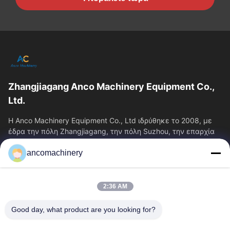
Zhangjiagang Anco Machinery Equipment Co.,
Ltd.
Η Anco Machinery Equipment Co., Ltd ιδρύθηκε το 2008, με
έδρα την πόλη Zhangjiagang, την πόλη Suzhou, την επαρχία
Jiangsu.
ancomachinery
Γρήγοροι Σύνδεσμοι
Αρχική Σελίδα
Προϊόντα
2:36 AM
Βίντεο
Σχετικά Με Εμάς
Γύρος Εργοστασίων
Ποιοτικός Έλεγχος
Good day, what product are you looking for?
Επαφή
Ζητήστε Ένα Απόσπασμα