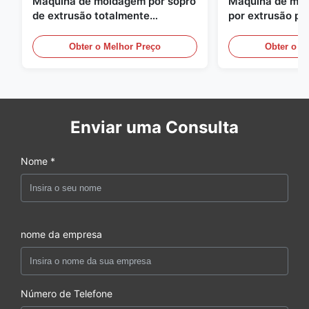
Máquina de moldagem por sopro
Máquina de mol
de extrusão totalmente
por extrusão pe
automática
grande escala, 
equipamento au
Obter o Melhor Preço
Obter o M
moldagem por s
Enviar uma Consulta
Nome *
nome da empresa
Número de Telefone