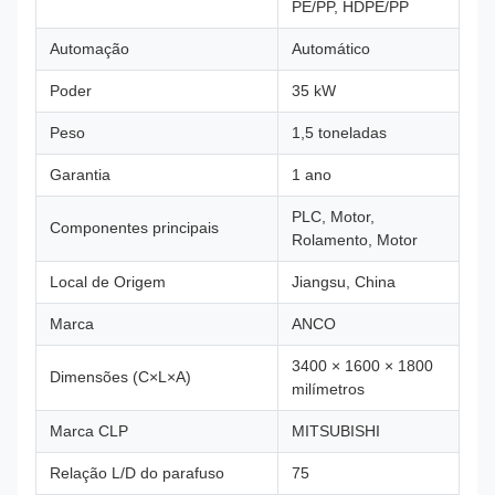
PE/PP, HDPE/PP
Automação
Automático
Poder
35 kW
Peso
1,5 toneladas
Garantia
1 ano
PLC, Motor,
Componentes principais
Rolamento, Motor
Local de Origem
Jiangsu, China
Marca
ANCO
3400 × 1600 × 1800
Dimensões (C×L×A)
milímetros
Marca CLP
MITSUBISHI
Relação L/D do parafuso
75