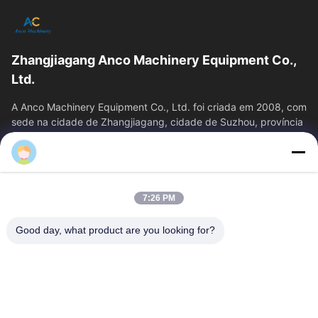
Zhangjiagang Anco Machinery Equipment Co.,
Ltd.
A Anco Machinery Equipment Co., Ltd. foi criada em 2008, com
sede na cidade de Zhangjiagang, cidade de Suzhou, província
de Jiangsu.
Links Rápidos
Casa
Produtos
7:26 PM
Vídeos
Quem Somos
Fábrica
Controle De Qualidade
Good day, what product are you looking for?
Fale Conosco
Pedir Um Orçamento
Notícias
Contacte-Nos
+86--15751458151