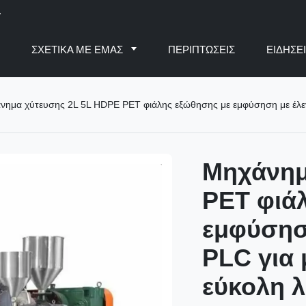
.
Ο
ΣΧΕΤΙΚΆ ΜΕ ΕΜΆΣ
ΠΕΡΙΠΤΏΣΕΙΣ
ΕΙΔΉΣΕ
νημα χύτευσης 2L 5L HDPE PET φιάλης εξώθησης με εμφύσηση με έλεγχο
Μηχάνημ
PET φιά
εμφύσηση
PLC για 
εύκολη λ