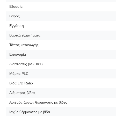
Εξουσία
Βάρος
Εγγύηση
Βασικά εξαρτήματα
Τόπος καταγωγής
Επωνυμία
Διαστάσεις (Μ×Π×Υ)
Μάρκα PLC
Βίδα L/D Ratio
Διάμετρος βίδας
Αριθμός ζωνών θέρμανσης με βίδες
Ισχύς θέρμανσης με βίδα