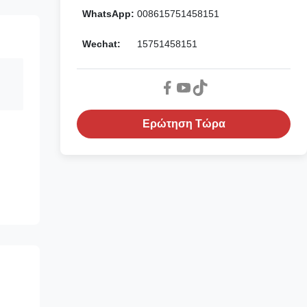
WhatsApp:
008615751458151
Wechat:
15751458151
Ερώτηση Τώρα