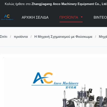
Καλώς ήρθατε στο
Zhangjiagang Anco Machinery Equipment Co., Ltd
ΑΡΧΙΚΉ ΣΕΛΊΔΑ
ΠΡΟΪΌΝΤΑ
ΒΊΝΤΕ
Σπίτι
/
προϊόντα
/
Η Μηχανή Σχηματισμού με Φούσκωμα
/
Μηχά