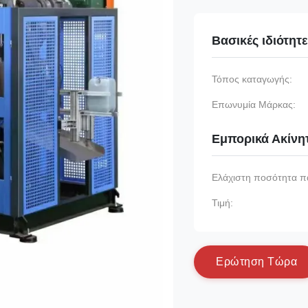
Βασικές ιδιότητ
Τόπος καταγωγής:
Επωνυμία Μάρκας:
Εμπορικά Ακίνη
Ελάχιστη ποσότητα π
Τιμή:
Ε
ρ
ώ
τ
η
σ
η
Τ
ώ
ρ
α