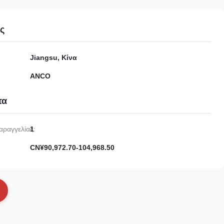
ες
Jiangsu, Κίνα
ANCO
τα
αραγγελίας:
1
CN¥90,972.70-104,968.50