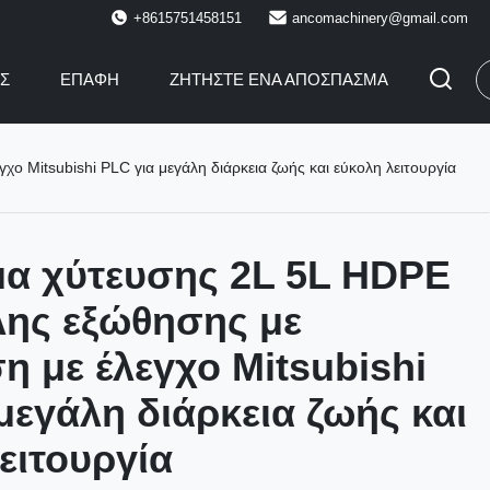
+8615751458151
ancomachinery@gmail.com
ΙΣ
ΕΠΑΦΉ
ΖΗΤΉΣΤΕ ΈΝΑ ΑΠΌΣΠΑΣΜΑ
 Mitsubishi PLC για μεγάλη διάρκεια ζωής και εύκολη λειτουργία
α χύτευσης 2L 5L HDPE
λης εξώθησης με
 με έλεγχο Mitsubishi
μεγάλη διάρκεια ζωής και
ειτουργία