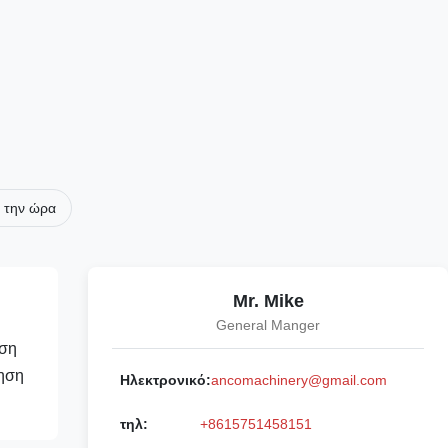
 την ώρα
Mr. Mike
General Manger
οση
ύηση
Ηλεκτρονικό:
ancomachinery@gmail.com
τηλ:
+8615751458151