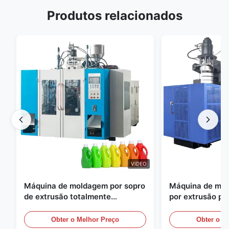
Produtos relacionados
VIDEO
Máquina de moldagem por sopro
Máquina de mol
de extrusão totalmente
por extrusão pe
automática
grande escala, 
equipamento au
Obter o Melhor Preço
Obter o M
moldagem por s