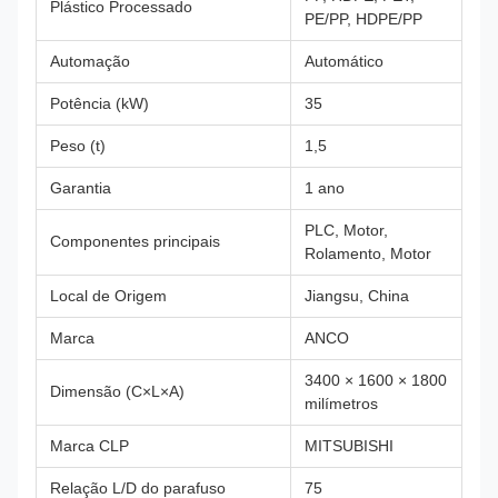
Plástico Processado
PE/PP, HDPE/PP
Automação
Automático
Potência (kW)
35
Peso (t)
1,5
Garantia
1 ano
PLC, Motor,
Componentes principais
Rolamento, Motor
Local de Origem
Jiangsu, China
Marca
ANCO
3400 × 1600 × 1800
Dimensão (C×L×A)
milímetros
Marca CLP
MITSUBISHI
Relação L/D do parafuso
75