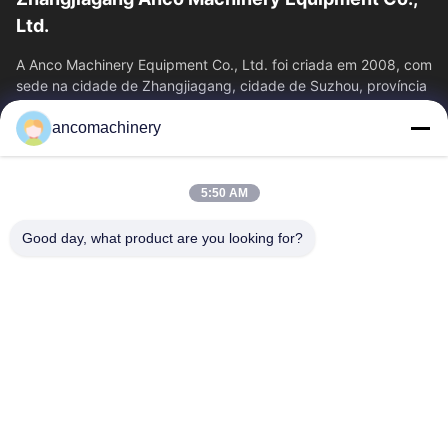
Ltd.
A Anco Machinery Equipment Co., Ltd. foi criada em 2008, com
sede na cidade de Zhangjiagang, cidade de Suzhou, província
de Jiangsu.
ancomachinery
Links Rápidos
Casa
Produtos
5:50 AM
Vídeos
Quem Somos
Fábrica
Controle De Qualidade
Good day, what product are you looking for?
Fale Conosco
Pedir Um Orçamento
Notícias
Contacte-Nos
+86--15751458151
+86--15751458150
ancomachinery@gmail.com