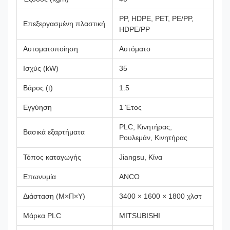
PP, HDPE, PET, PE/PP,
Επεξεργασμένη πλαστική
HDPE/PP
Αυτοματοποίηση
Αυτόματο
Ισχύς (kW)
35
Βάρος (t)
1.5
Εγγύηση
1 Έτος
PLC, Κινητήρας,
Βασικά εξαρτήματα
Ρουλεμάν, Κινητήρας
Τόπος καταγωγής
Jiangsu, Κίνα
Επωνυμία
ANCO
Διάσταση (Μ×Π×Υ)
3400 × 1600 × 1800 χλστ
Μάρκα PLC
MITSUBISHI