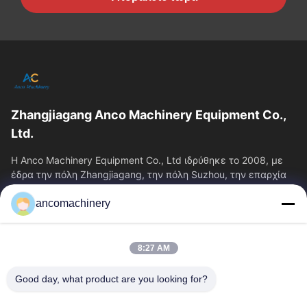
Zhangjiagang Anco Machinery Equipment Co.,
Ltd.
Η Anco Machinery Equipment Co., Ltd ιδρύθηκε το 2008, με
έδρα την πόλη Zhangjiagang, την πόλη Suzhou, την επαρχία
Jiangsu.
ancomachinery
Γρήγοροι Σύνδεσμοι
Αρχική Σελίδα
Προϊόντα
8:27 AM
Βίντεο
Σχετικά Με Εμάς
Γύρος Εργοστασίων
Ποιοτικός Έλεγχος
Good day, what product are you looking for?
Επαφή
Ζητήστε Ένα Απόσπασμα