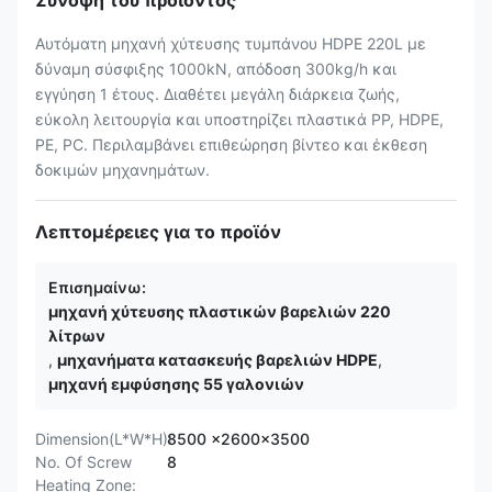
Σύνοψη του προϊόντος
Αυτόματη μηχανή χύτευσης τυμπάνου HDPE 220L με
δύναμη σύσφιξης 1000kN, απόδοση 300kg/h και
εγγύηση 1 έτους. Διαθέτει μεγάλη διάρκεια ζωής,
εύκολη λειτουργία και υποστηρίζει πλαστικά PP, HDPE,
PE, PC. Περιλαμβάνει επιθεώρηση βίντεο και έκθεση
δοκιμών μηχανημάτων.
Λεπτομέρειες για το προϊόν
Επισημαίνω:
μηχανή χύτευσης πλαστικών βαρελιών 220
λίτρων
,
μηχανήματα κατασκευής βαρελιών HDPE
,
μηχανή εμφύσησης 55 γαλονιών
Dimension(L*W*H):
8500 x2600x3500
No. Of Screw
8
Heating Zone: