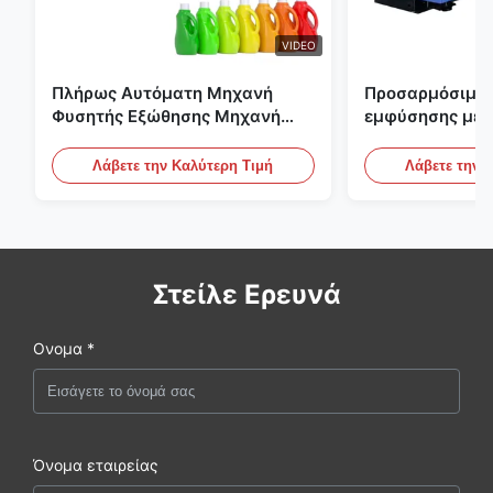
VIDEO
Πλήρως Αυτόματη Μηχανή
Προσαρμόσιμη 
Φυσητής Εξώθησης Μηχανή
εμφύσησης με 
Πλαστικής Φιάλης HDPE
μεγάλης κλίμα
Αυτόματος εξο
Λάβετε την Καλύτερη Τιμή
Λάβετε την 
εμφύσησης
Στείλε Ερευνά
Ονομα *
Όνομα εταιρείας