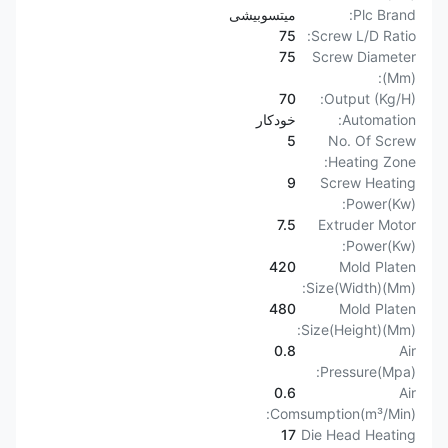
Plc Brand:
میتسوبیشی
75
Screw L/D Ratio:
75
Screw Diameter
(Mm):
70
Output (Kg/H):
Automation:
خودکار
5
No. Of Screw
Heating Zone:
9
Screw Heating
Power(Kw):
7.5
Extruder Motor
Power(Kw):
420
Mold Platen
Size(Width)(Mm):
480
Mold Platen
Size(Height)(Mm):
0.8
Air
Pressure(Mpa):
0.6
Air
Comsumption(m³/Min):
17
Die Head Heating