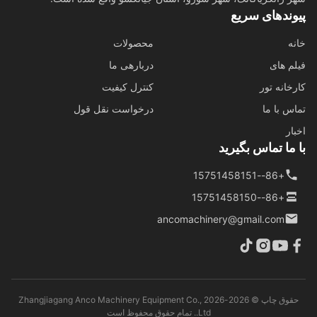
وندهای سریع
ه
محصولات
م های
دربارهی ما
خانه تور
کنترل کیفیت
س با ما
درخواست نقل قول
ار
ما تماس بگیرید
+86--15751458151
+86--15751458150
ancomachinery@gmail.com
حقوق چاپ © 2026-2026 Zhangjiagang Anco Machinery Equipment Co.,
Ltd.. تمام حقوق محفوظ است