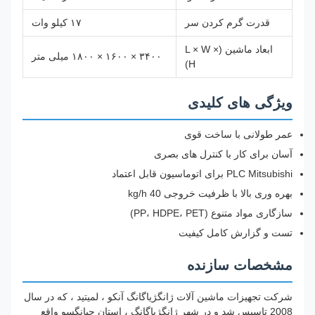
قدرت گرم کردن سر
۱۷ کیلو وات
ابعاد ماشین (L × W ×
۳۴۰۰ × ۱۶۰۰ × ۱۸۰۰ میلی متر
H)
ویژگی های کلیدی
عمر طولانی با ساخت قوی
آسان برای کار با کنترل های بصری
PLC Mitsubishi برای اتوماسیون قابل اعتماد
بهره وری بالا با ظرفیت خروجی 40 kg/h
سازگاری مواد متنوع (PP، HDPE، PET)
تست و گزارش کامل کیفیت
مشخصات سازنده
شرکت تجهیزات ماشین آلات ژانگژیاگانگ آنکو ، لمیتید ، که در سال
2008 تاسیس شد و در شهر ژانگژیاگانگ ، استان جیانگسو واقع