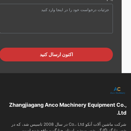
اکنون ارسال کنید
Zhangjiagang Anco Machinery Equipment Co
L
شرکت ماشین آلات آنکو Co.، Ltd در سال 2008 تاسیس شد، که در
 ژانگژیاگانگ، شهر سوژو، استان جیانگسو واقع شده است.