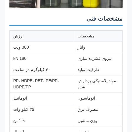
مشخصات فنی
مشخصات
ارزش
ولتاژ
380 ولت
نیروی فشرده سازی
180 kN
ظرفیت تولید
۴۰ کیلوگرم در ساعت
مواد پلاستیکی پردازش
PP، HDPE، PET، PE/PP،
شده
HDPE/PP
اتوماسیون
اتوماتيك
مصرف برق
۳۵ کیلو وات
وزن ماشین
1.5 تن
تضمین
1 سال