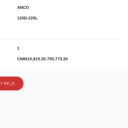
ANCO
120D-220L
1
CN¥615,815.20-755,773.20
া
ক
র
ু
ন