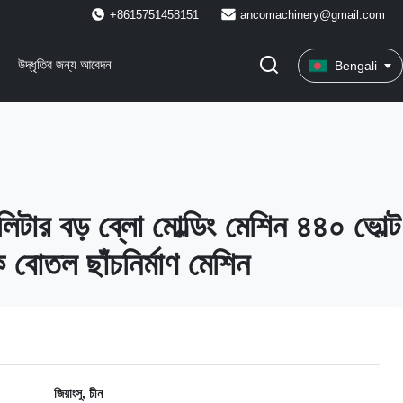
+8615751458151
ancomachinery@gmail.com
উদ্ধৃতির জন্য আবেদন
Bengali
টার বড় ব্লো মোল্ডিং মেশিন ৪৪০ ভোল্ট
ক বোতল ছাঁচনির্মাণ মেশিন
জিয়াংসু, চীন