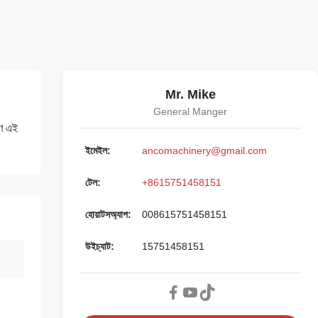
Mr. Mike
General Manger
রণ এই
ইমেইল:
ancomachinery@gmail.com
টেল:
+8615751458151
হোয়াটসঅ্যাপ:
008615751458151
উইচ্যাট:
15751458151