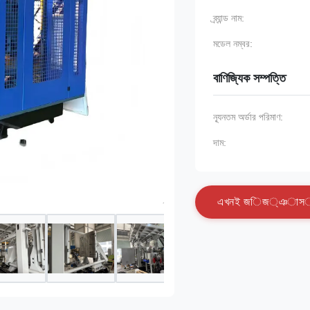
ব্র্যান্ড নাম:
মডেল নম্বর:
বাণিজ্যিক সম্পত্তি
ন্যূনতম অর্ডার পরিমাণ:
দাম:
এ
খ
ন
ই
জ
ি
জ
্
ঞ
া
স