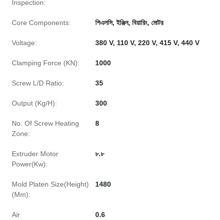
Inspection:
Core Components:
পিএলসি, ইঞ্জিন, বিয়ারিং, মোটর
Voltage:
380 V, 110 V, 220 V, 415 V, 440 V
Clamping Force (KN):
1000
Screw L/D Ratio:
35
Output (Kg/H):
300
No. Of Screw Heating
8
Zone:
Extruder Motor
৮.৮
Power(Kw):
Mold Platen Size(Height)
1480
(Mm):
Air
0.6