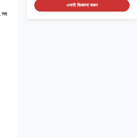
এখনই জিজ্ঞাসা করুন
, পিই