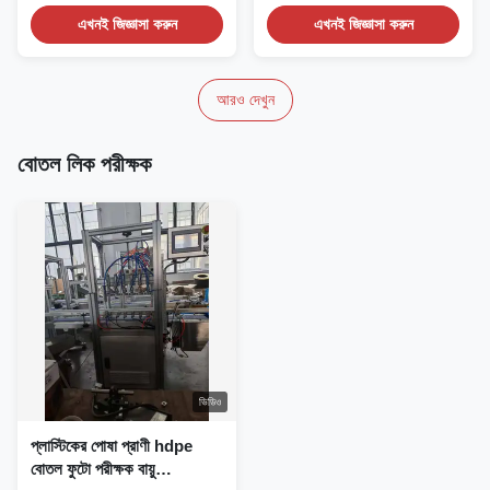
Machine Automatic...
Machine Factory direct...
এখনই জিজ্ঞাসা করুন
এখনই জিজ্ঞাসা করুন
আরও দেখুন
বোতল লিক পরীক্ষক
ভিডিও
প্লাস্টিকের পোষা প্রাণী hdpe
বোতল ফুটো পরীক্ষক বায়ু