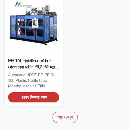
পিপি 10L প্লাস্টিকের জেরিকান
বোতল ব্লো মেশিন পিইটি ডিটারজেন্ট
বোতল এক্সট্রুশন বড়
Automatic HDPE PP PE 5L
10L Plastic Bottle Blow
Molding Machine This
advanced PET detergent...
এখনই জিজ্ঞাসা করুন
আরও দেখুন