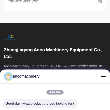
পিইটি বোতল ব্লোয়িং মেশিন
(6)
Zhangjiagang Anco Machinery Equipment Co.,
Ltd.
Anco Machinery Equipment Co., Ltd. ২০০৮ সালে প্রতিষ্ঠিত হয়েছিল, যার
সদর দপ্তর চীনের জিয়াংসু প্রদেশের সুঝো সিটির ঝাংজিয়াগাং শহরে অবস্থিত। এটি...
ancomachinery
গুরুত্বপূর্ণ সংযোগ
বাড়ি
পণ্য
4:02 PM
ভিডিও
আমাদের সম্পর্কে
কারখানা ভ্রমণ
মান নিয়ন্ত্রণ
Good day, what product are you looking for?
আমাদের সাথে যোগাযোগ করুন
উদ্ধৃতির জন্য আবেদন