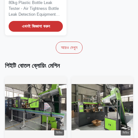
tightness বোতল ফুটো
80kg Plastic Bottle Leak
সনাক্তকরণ সরঞ্জাম বোতল
Tester - Air Tightness Bottle
প্যাকেজিং মেশিন
Leak Detection Equipment
Automatic Plastic...
এখনই জিজ্ঞাসা করুন
আরও দেখুন
পিইটি বোতল ব্লোয়িং মেশিন
ভিডিও
ভিডিও