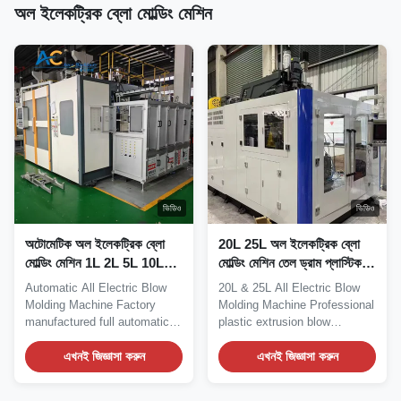
অল ইলেকট্রিক ব্লো মোল্ডিং মেশিন
ভিডিও
ভিডিও
অটোমেটিক অল ইলেকট্রিক ব্লো
20L 25L অল ইলেকট্রিক ব্লো
মোল্ডিং মেশিন 1L 2L 5L 10L
মোল্ডিং মেশিন তেল ড্রাম প্লাস্টিক
এক্সট্রুশন ব্লো মোল্ডিং সরঞ্জাম
এক্সট্রুশন ব্লো মোল্ডিং মেশিন
Automatic All Electric Blow
20L & 25L All Electric Blow
Molding Machine Factory
Molding Machine Professional
manufactured full automatic
plastic extrusion blow
extrusion blow...
molding...
এখনই জিজ্ঞাসা করুন
এখনই জিজ্ঞাসা করুন