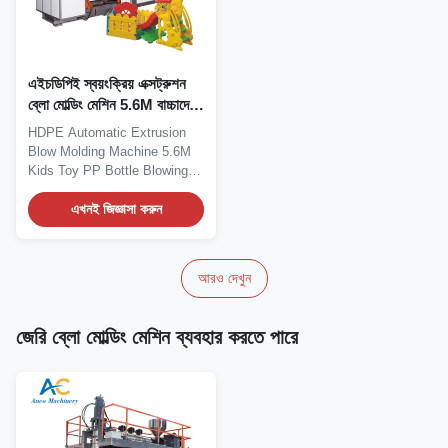
এইচডিপিই স্বয়ংক্রিয় এক্সট্রুশন
ব্লো মোল্ডিং মেশিন 5.6M বাচ্চাদের
খেলনা পিপি বোতল ব্লো মেশিন
HDPE Automatic Extrusion
Blow Molding Machine 5.6M
Kids Toy PP Bottle Blowing
Machine for Plastic...
এখনই জিজ্ঞাসা করুন
আরও দেখুন
জেরি ব্লো মোল্ডিং মেশিন ব্যবহার করতে পারে