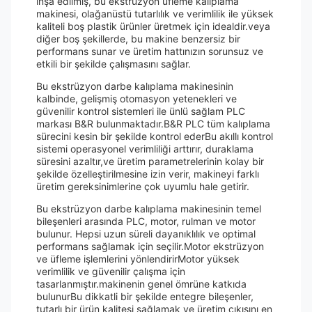
inşa edilmiş, bu ekstrüzyon üfleme kalıplama
makinesi, olağanüstü tutarlılık ve verimlilik ile yüksek
kaliteli boş plastik ürünler üretmek için idealdir.veya
diğer boş şekillerde, bu makine benzersiz bir
performans sunar ve üretim hattınızın sorunsuz ve
etkili bir şekilde çalışmasını sağlar.
Bu ekstrüzyon darbe kalıplama makinesinin
kalbinde, gelişmiş otomasyon yetenekleri ve
güvenilir kontrol sistemleri ile ünlü sağlam PLC
markası B&R bulunmaktadır.B&R PLC tüm kalıplama
sürecini kesin bir şekilde kontrol ederBu akıllı kontrol
sistemi operasyonel verimliliği arttırır, duraklama
süresini azaltır,ve üretim parametrelerinin kolay bir
şekilde özelleştirilmesine izin verir, makineyi farklı
üretim gereksinimlerine çok uyumlu hale getirir.
Bu ekstrüzyon darbe kalıplama makinesinin temel
bileşenleri arasında PLC, motor, rulman ve motor
bulunur. Hepsi uzun süreli dayanıklılık ve optimal
performans sağlamak için seçilir.Motor ekstrüzyon
ve üfleme işlemlerini yönlendirirMotor yüksek
verimlilik ve güvenilir çalışma için
tasarlanmıştır.makinenin genel ömrüne katkıda
bulunurBu dikkatli bir şekilde entegre bileşenler,
tutarlı bir ürün kalitesi sağlamak ve üretim çıkışını en