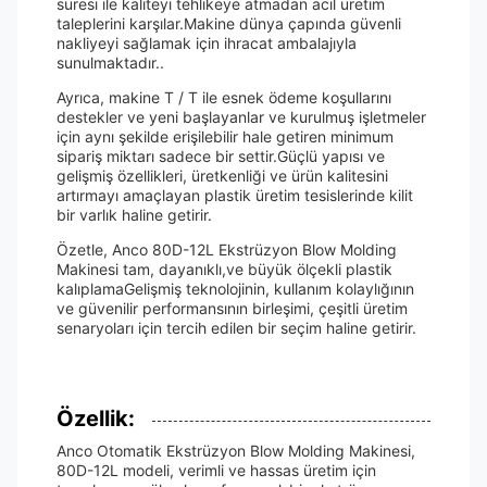
süresi ile kaliteyi tehlikeye atmadan acil üretim
taleplerini karşılar.Makine dünya çapında güvenli
nakliyeyi sağlamak için ihracat ambalajıyla
sunulmaktadır..
Ayrıca, makine T / T ile esnek ödeme koşullarını
destekler ve yeni başlayanlar ve kurulmuş işletmeler
için aynı şekilde erişilebilir hale getiren minimum
sipariş miktarı sadece bir settir.Güçlü yapısı ve
gelişmiş özellikleri, üretkenliği ve ürün kalitesini
artırmayı amaçlayan plastik üretim tesislerinde kilit
bir varlık haline getirir.
Özetle, Anco 80D-12L Ekstrüzyon Blow Molding
Makinesi tam, dayanıklı,ve büyük ölçekli plastik
kalıplamaGelişmiş teknolojinin, kullanım kolaylığının
ve güvenilir performansının birleşimi, çeşitli üretim
senaryoları için tercih edilen bir seçim haline getirir.
Özellik:
Anco Otomatik Ekstrüzyon Blow Molding Makinesi,
80D-12L modeli, verimli ve hassas üretim için