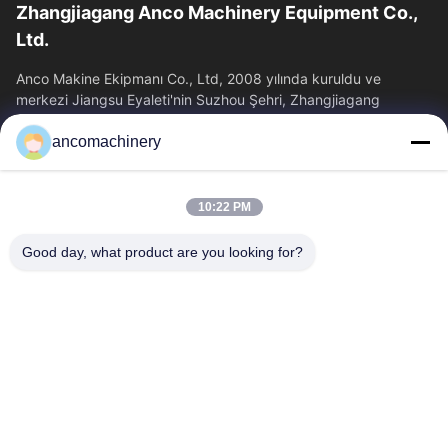
Zhangjiagang Anco Machinery Equipment Co.,
Ltd.
Anco Makine Ekipmanı Co., Ltd, 2008 yılında kuruldu ve
merkezi Jiangsu Eyaleti'nin Suzhou Şehri, Zhangjiagang
Şehri'nde yer almaktadır.
ancomachinery
Hızlı Bağlantılar
Ana Sayfa
Ürünler
10:22 PM
VİDEOLAR
Hakkımızda
Fabrika Turu
Kalite Kontrol
Good day, what product are you looking for?
Bize Ulaşın
Teklif Isteği
Haberler
Bize Ulaşın
+86--15751458151
+86--15751458150
ancomachinery@gmail.com