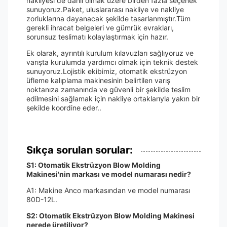
nakliyesi de dahil olmak üzere birden fazla seçenek
sunuyoruz.Paket, uluslararası nakliye ve nakliye
zorluklarına dayanacak şekilde tasarlanmıştır.Tüm
gerekli ihracat belgeleri ve gümrük evrakları,
sorunsuz teslimatı kolaylaştırmak için hazır.
Ek olarak, ayrıntılı kurulum kılavuzları sağlıyoruz ve
varışta kurulumda yardımcı olmak için teknik destek
sunuyoruz.Lojistik ekibimiz, otomatik ekstrüzyon
üfleme kalıplama makinesinin belirtilen varış
noktanıza zamanında ve güvenli bir şekilde teslim
edilmesini sağlamak için nakliye ortaklarıyla yakın bir
şekilde koordine eder..
Sıkça sorulan sorular:
S1: Otomatik Ekstrüzyon Blow Molding
Makinesi'nin markası ve model numarası nedir?
A1: Makine Anco markasından ve model numarası
80D-12L.
S2: Otomatik Ekstrüzyon Blow Molding Makinesi
nerede üretiliyor?