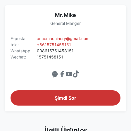
Mr. Mike
General Manger
E-posta:
ancomachinery@gmail.com
tele:
+8615751458151
WhatsApp:
008615751458151
Wechat:
15751458151
Şimdi Sor
İlgili Ürünler