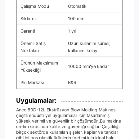
Çalışma Modu
Otomatik
Siktir et.
100 mm
Garanti
1 yıl
Önemli Satış
Uzun kullanım süresi,
Noktaları
kullanımı kolay
Ürünün Maksimum
10000 mm'ye kadar
Yüksekliği
Plc Markası
B&R
Uygulamalar:
Anco 80D-12L Ekstrüzyon Blow Molding Makinesi,
çeşitli endüstriyel uygulamalar için tasarlanmış
yüksek verimli ve güvenilir bir çözümdür.,Bu makine
üretim sırasında kalite ve güvenliği sağlar. Çeşitliliği,
birçok sektörde kullanılan şişeler, kaplar ve tanklar
gibi içi boş plastik ürünlerin üretimi için ideal hale