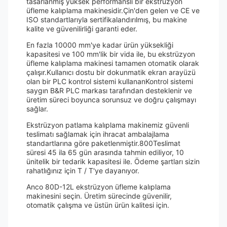
tasarlanmış yüksek performanslı bir ekstrüzyon
üfleme kalıplama makinesidir.Çin'den gelen ve CE ve
ISO standartlarıyla sertifikalandırılmış, bu makine
kalite ve güvenilirliği garanti eder.
En fazla 10000 mm'ye kadar ürün yüksekliği
kapasitesi ve 100 mm'lik bir vida ile, bu ekstrüzyon
üfleme kalıplama makinesi tamamen otomatik olarak
çalışır.Kullanıcı dostu bir dokunmatik ekran arayüzü
olan bir PLC kontrol sistemi kullananKontrol sistemi
saygın B&R PLC markası tarafından desteklenir ve
üretim süreci boyunca sorunsuz ve doğru çalışmayı
sağlar.
Ekstrüzyon patlama kalıplama makinemiz güvenli
teslimatı sağlamak için ihracat ambalajlama
standartlarına göre paketlenmiştir.800Teslimat
süresi 45 ila 65 gün arasında tahmin ediliyor, 10
ünitelik bir tedarik kapasitesi ile. Ödeme şartları sizin
rahatlığınız için T / T'ye dayanıyor.
Anco 80D-12L ekstrüzyon üfleme kalıplama
makinesini seçin. Üretim sürecinde güvenilir,
otomatik çalışma ve üstün ürün kalitesi için.