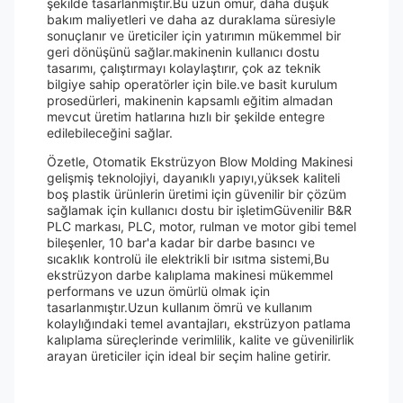
şekilde tasarlanmıştır.Bu uzun ömür, daha düşük
bakım maliyetleri ve daha az duraklama süresiyle
sonuçlanır ve üreticiler için yatırımın mükemmel bir
geri dönüşünü sağlar.makinenin kullanıcı dostu
tasarımı, çalıştırmayı kolaylaştırır, çok az teknik
bilgiye sahip operatörler için bile.ve basit kurulum
prosedürleri, makinenin kapsamlı eğitim almadan
mevcut üretim hatlarına hızlı bir şekilde entegre
edilebileceğini sağlar.
Özetle, Otomatik Ekstrüzyon Blow Molding Makinesi
gelişmiş teknolojiyi, dayanıklı yapıyı,yüksek kaliteli
boş plastik ürünlerin üretimi için güvenilir bir çözüm
sağlamak için kullanıcı dostu bir işletimGüvenilir B&R
PLC markası, PLC, motor, rulman ve motor gibi temel
bileşenler, 10 bar'a kadar bir darbe basıncı ve
sıcaklık kontrolü ile elektrikli bir ısıtma sistemi,Bu
ekstrüzyon darbe kalıplama makinesi mükemmel
performans ve uzun ömürlü olmak için
tasarlanmıştır.Uzun kullanım ömrü ve kullanım
kolaylığındaki temel avantajları, ekstrüzyon patlama
kalıplama süreçlerinde verimlilik, kalite ve güvenilirlik
arayan üreticiler için ideal bir seçim haline getirir.