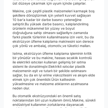
üst düzeye çıkarmak için uyum içinde çalışırlar.
Makine, çok çeşitli plastik malzemeleri karmaşık boş
şekillere dönüştürmek için yeterli kuvvet sağlayan
10 bar'a kadar bir darbe basıncı yeteneğine
sahiptir.Bu yüksek darbe basıncı, kalıplandırılmış
ürünlerin mükemmel bir yüzey ve boyut
doğruluğuna sahip olmasını sağlarAynı zamanda
farklı plastik türlerinin kullanılmasına izin verir, bu da
ekstrüzyon üfleme kalıplama makinesini son derece
çok yönlü ve ambalaj, otomotiv,ve tüketici malları.
Isıtma, ekstrüzyon üfleme kalıplama işleminin kritik
bir yönüdür ve bu makine, hassas sıcaklık kontrolü
ile elektrikli ısıtıcıları kullanan gelişmiş bir ısıtma
sistemi ile donatılmıştır.Elektrikli ısıtıcılar plastik
malzemenin eşit ve tutarlı bir şekilde ısıtılmasını
sağlar, bu da en iyi erime viskozitesini ve akışını elde
etmek için çok önemlidir.Ürün kalitesinin
yükselmesine ve malzeme atıklarının azalmasına
neden olur.
Bu otomatik ekstrüzyondaki en önemli satış
noktalarından biri uzun kullanım ömrü.Makine, sürekli
endüstriyel kullanımın zorluklarına dayanacak