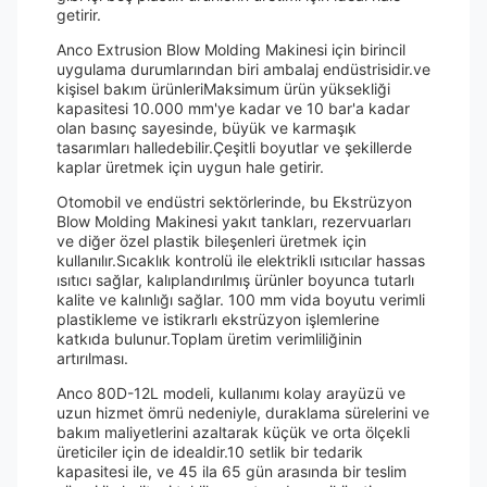
getirir.
Anco Extrusion Blow Molding Makinesi için birincil
uygulama durumlarından biri ambalaj endüstrisidir.ve
kişisel bakım ürünleriMaksimum ürün yüksekliği
kapasitesi 10.000 mm'ye kadar ve 10 bar'a kadar
olan basınç sayesinde, büyük ve karmaşık
tasarımları halledebilir.Çeşitli boyutlar ve şekillerde
kaplar üretmek için uygun hale getirir.
Otomobil ve endüstri sektörlerinde, bu Ekstrüzyon
Blow Molding Makinesi yakıt tankları, rezervuarları
ve diğer özel plastik bileşenleri üretmek için
kullanılır.Sıcaklık kontrolü ile elektrikli ısıtıcılar hassas
ısıtıcı sağlar, kalıplandırılmış ürünler boyunca tutarlı
kalite ve kalınlığı sağlar. 100 mm vida boyutu verimli
plastikleme ve istikrarlı ekstrüzyon işlemlerine
katkıda bulunur.Toplam üretim verimliliğinin
artırılması.
Anco 80D-12L modeli, kullanımı kolay arayüzü ve
uzun hizmet ömrü nedeniyle, duraklama sürelerini ve
bakım maliyetlerini azaltarak küçük ve orta ölçekli
üreticiler için de idealdir.10 setlik bir tedarik
kapasitesi ile, ve 45 ila 65 gün arasında bir teslim