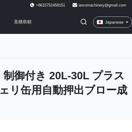
+8615751458151
ancomachinery@gmail.com
せ
見積依頼
Japanese
 制御付き 20L-30L プラス
ェリ缶用自動押出ブロー成