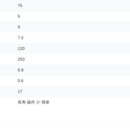
75
5
9
7.5
120
250
0.8
0.6
17
長寿,操作 が 簡単