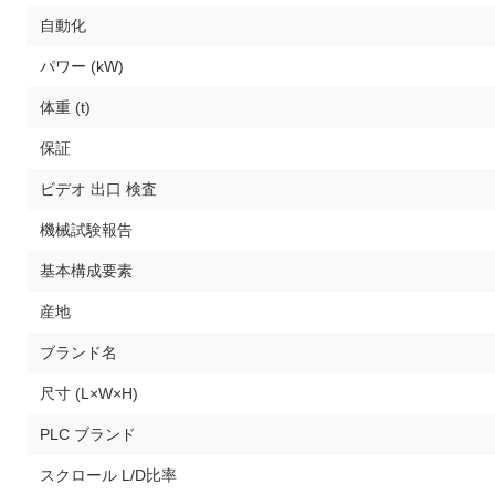
自動化
パワー (kW)
体重 (t)
保証
ビデオ 出口 検査
機械試験報告
基本構成要素
産地
ブランド名
尺寸 (L×W×H)
PLC ブランド
スクロール L/D比率