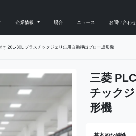
オ
企業情報
場合
ニュース
お問い合わ
御付き 20L-30L プラスチックジェリ缶用自動押出ブロー成形機
三菱 PLC
チックジ
形機
基本的な特性