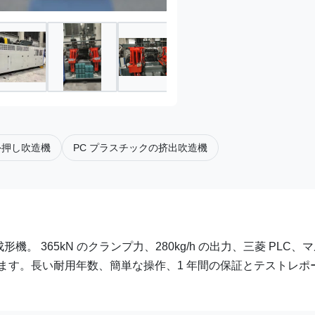
外押し吹造機
PC プラスチックの挤出吹造機
機。 365kN のクランプ力、280kg/h の出力、三菱 PLC、
えています。長い耐用年数、簡単な操作、1 年間の保証とテストレポ