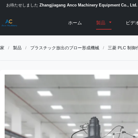
お待たせしました
Zhangjiagang Anco Machinery Equipment Co., Ltd.
ホーム
製品
ビデ
家
/
製品
/
プラスチック放出のブロー形成機械
/
三菱 PLC 制