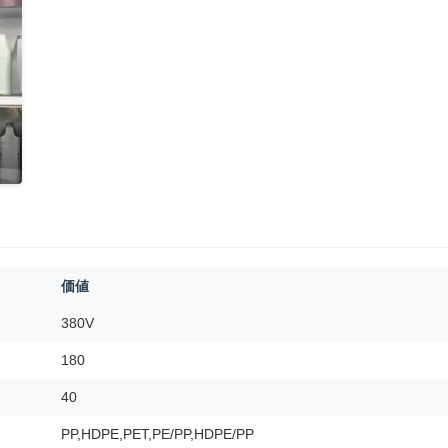
価値
380V
180
40
PP,HDPE,PET,PE/PP,HDPE/PP