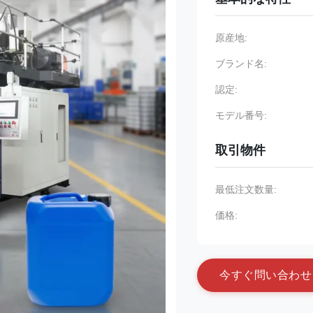
原産地:
ブランド名:
認定:
モデル番号:
取引物件
最低注文数量:
価格:
今
す
ぐ
問
い
合
わ
せ