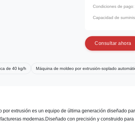
Condiciones de pago:
Capacidad de suminis
C
o
n
s
u
l
t
a
r
a
h
o
r
a
ca de 40 kg/h
Máquina de moldeo por extrusión-soplado automáti
 por extrusión es un equipo de última generación diseñado pa
ufactureras modernas.Diseñado con precisión y construido para 