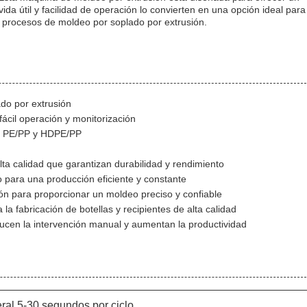
da útil y facilidad de operación lo convierten en una opción ideal para
us procesos de moldeo por soplado por extrusión.
do por extrusión
fácil operación y monitorización
E, PE/PP y HDPE/PP
ta calidad que garantizan durabilidad y rendimiento
 para una producción eficiente y constante
 para proporcionar un moldeo preciso y confiable
a fabricación de botellas y recipientes de alta calidad
ducen la intervención manual y aumentan la productividad
eral 5-30 segundos por ciclo