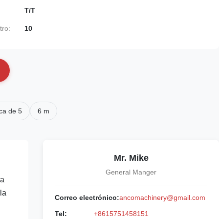
T/T
tro:
10
ca de 5
6 m
Mr. Mike
General Manger
ra
la
Correo electrónico:
ancomachinery@gmail.com
Tel:
+8615751458151