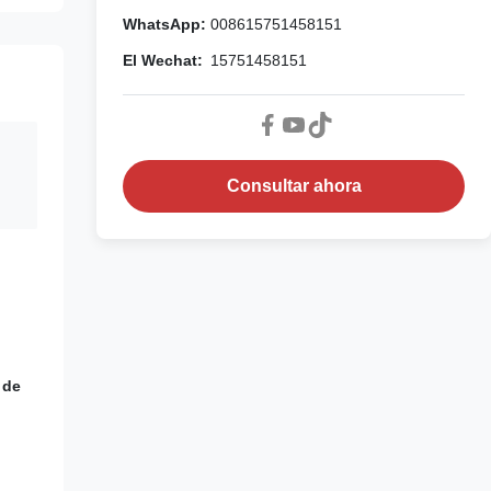
WhatsApp:
008615751458151
El Wechat:
15751458151
Consultar ahora
 de