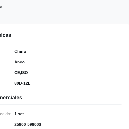
r
sicas
China
Anco
CE,ISO
80D-12L
merciales
edido:
1 set
25800-59800$