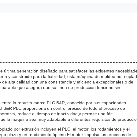
e última generación diseñado para satisfacer las exigentes necesidad
ón y construido para la fiabilidad, esta máquina de moldeo por sopla
o de alta calidad con una consistencia y eficiencia excepcionales.o de
mparable que asegura que su línea de producción funcione sin
cuentra la robusta marca PLC B&R, conocida por sus capacidades
El B&R PLC proporciona un control preciso de todo el proceso de
perativa, reduce el tiempo de inactividad,y permite una fácil
que la máquina sea muy adaptable a diferentes requisitos de producció
lado por extrusión incluyen el PLC, el motor, los rodamientos y el
argo plazo y un rendimiento óptimo.El motor impulsa los procesos de