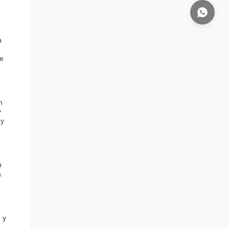
a
ce
n
y
 y
u
a
e
 y