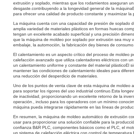
extrusión y soplado, mientras que los rodamientos aseguran u
desgaste.contribuyendo a la longevidad general de la máquin
para ofrecer una calidad de producto constante y maximizar la 
La máquina cuenta con una capacidad de presión de soplado de
amplia variedad de materiales plásticos en formas huecas comp
tengan un excelente acabado superficial y una precisión dimensi
que la máquina de moldeo por soplado por extrusión sea muy ve
embalaje, la automoción, la fabricación dey bienes de consumo
El calentamiento es un aspecto crítico del proceso de moldeo 
calefacción avanzado que utiliza calentadores eléctricos con un
un calentamiento uniforme y constante del material plásticoEl 
mantener las condiciones de calentamiento ideales para diferen
una reducción del desperdicio de materiales.
Uno de los puntos de venta clave de esta máquina de moldeo au
para soportar los rigores del uso industrial continuo.Esta lo
de inactividad, proporcionando un excelente retorno de la inversi
operación., incluso para los operadores con un mínimo conocimi
máquina pueda integrarse rápidamente en las líneas de producc
En resumen, la máquina de moldeo automático de extrusión com
usar para proporcionar una solución confiable para la producci
confianza B&R PLC, componentes básicos como el PLC, el motor,
un sistema de calefacción eléctrica con control de temperatur