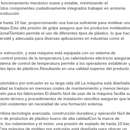
n funcionamiento mecánico suave y estable, minimizando el
aEstos componentes cuidadosamente integrados trabajan en armonía
producción.
 hasta 10 bar, proporcionando una fuerza suficiente para moldear un
lejas.Esta alta presión de golpe asegura que los productos moldeados
onalTambién permite el uso de diferentes tipos de plástico, lo que ha
rsátil y adecuada para diversas aplicaciones en industrias como el
.
por estrucción, y esta máquina está equipada con un sistema de
 control preciso de la temperatura.Los calentadores eléctricos asegura
sistema de control de temperatura permite a los operadores establecer 
tes tipos de plásticos.Resultando en una calidad superior del producto
tomático por extrusión es su larga vida útil.La máquina está diseñada
ngevidad se traduce en menores costes de mantenimiento y menos tiempo
ón para los fabricantes.El diseño fácil de usar de la máquina facilita s
ento técnico.y procedimientos de instalación sencillos aseguran que l
ión existentes sin necesidad de una formación extensa.
bina tecnología avanzada, construcción duradera,y operación fácil d
ón de productos de plástico hueco de alta calidadCon la marca de
 los rodamientos y el motor, una presión de soplado de hasta 10 bar,
a,Esta máquina de moldeo por extrusión está diseñada para ofrecer un