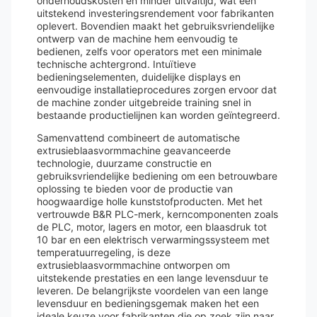
onderhoudskosten en minder uitvaltijd, wat een
uitstekend investeringsrendement voor fabrikanten
oplevert. Bovendien maakt het gebruiksvriendelijke
ontwerp van de machine hem eenvoudig te
bedienen, zelfs voor operators met een minimale
technische achtergrond. Intuïtieve
bedieningselementen, duidelijke displays en
eenvoudige installatieprocedures zorgen ervoor dat
de machine zonder uitgebreide training snel in
bestaande productielijnen kan worden geïntegreerd.
Samenvattend combineert de automatische
extrusieblaasvormmachine geavanceerde
technologie, duurzame constructie en
gebruiksvriendelijke bediening om een ​​betrouwbare
oplossing te bieden voor de productie van
hoogwaardige holle kunststofproducten. Met het
vertrouwde B&R PLC-merk, kerncomponenten zoals
de PLC, motor, lagers en motor, een blaasdruk tot
10 bar en een elektrisch verwarmingssysteem met
temperatuurregeling, is deze
extrusieblaasvormmachine ontworpen om
uitstekende prestaties en een lange levensduur te
leveren. De belangrijkste voordelen van een lange
levensduur en bedieningsgemak maken het een
ideale keuze voor fabrikanten die op zoek zijn naar