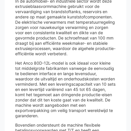
In de automobiel- en industriële sector wordt deze
extrusieblaasvormmachine gebruikt voor de
vervaardiging van brandstoftanks, reservoirs en
andere op maat gemaakte kunststofcomponenten.
De elektrische verwarmers met temperatuurregeling
zorgen voor nauwkeurige verwarming en zorgen
voor een consistente kwaliteit en dikte van de
gevormde producten. De schroefmaat van 100 mm
draagt ​​bij aan efficiënte weekmaker- en stabiele
extrusieprocessen, waardoor de algehele productie-
efficiëntie wordt verbeterd.
Het Anco 80D-12L-model is ook ideaal voor kleine
tot middelgrote fabrikanten vanwege de eenvoudig
te bedienen interface en lange levensduur,
waardoor de uitvaltijd en onderhoudskosten worden
verminderd. Met een leveringscapaciteit van 10 sets
en een levertijd variërend van 45 tot 65 dagen,
komt het tegemoet aan dringende productie-eisen
zonder dat dit ten koste gaat van de kwaliteit. De
machine wordt aangeboden met een
exportverpakking om veilig transport wereldwijd te
garanderen.
Bovendien ondersteunt de machine flexibele
betalingsvoorwaarden met T/T en heeft een