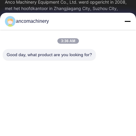
Anco Machinery Equipment Co., Ltd. werd opgericht in 2008,
met het hoofdkantoor in Zhangjiagang City, Suzhou City,
Jiangsu Province. Het is een...
ancomachinery
Snelle Links
Thuis
Producten
3:36 AM
Videos
Over Ons
Fabrieksreis
Kwaliteitscontrole
Good day, what product are you looking for?
Contacteer Ons
Vraag Een Offerte Aan
Nieuws
Neem Contact Met Ons Op
+86--15751458151
+86--15751458150
ancomachinery@gmail.com