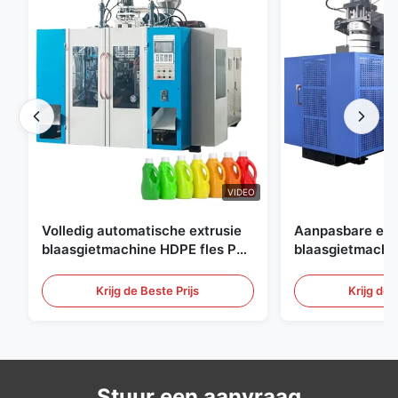
VIDEO
Volledig automatische extrusie
Aanpasbare ext
blaasgietmachine HDPE fles Pe
blaasgietmachi
blaasgietmachine
60L automatisc
blaasgietmachi
Krijg de Beste Prijs
Krijg de 
Stuur een aanvraag