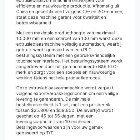
extrusieblaasvormmachine ontworpen voor
efficiënte en nauwkeurige productie. Afkomstig uit
China en gecertificeerd volgens CE- en ISO-normen,
staat deze machine garant voor kwaliteit en
betrouwbaarheid.
Met een maximale producthoogte van maximaal
10.000 mm en een schroef van 100 mm werkt deze
extrusieblaasmachine volledig automatisch, waarbij
gebruik wordt gemaakt van een PLC-
besturingssysteem met een gebruiksvriendelijke
touchscreeninterface. Het besturingssysteem wordt
aangedreven door het gerenommeerde B&R PLC-
merk en zorgt voor een soepele en nauwkeurige
werking tijdens het hele productieproces.
Onze extrusieblaasvormmachine wordt verpakt
volgens exportverpakkingsnormen om een ​​veilige
levering te garanderen. De minimale
bestelhoeveelheid is 1 set, met een prijsbereik
tussen $25.800 en $59.800. De levertijd wordt
geschat op 45 tot 65 dagen, met een
leveringscapaciteit van 10 eenheden.
Betalingsvoorwaarden zijn voor uw gemak
gebaseerd op T/T.